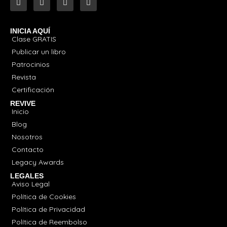
a
n
o
r
c
s
u
a
e
t
t
d
b
a
u
u
INICIA AQUÍ
o
g
b
a
Clase GRATIS
o
r
e
t
k
a
i
Publicar un libro
-
m
o
Patrocinios
f
n
-
Revista
c
a
Certificación
p
REVIVE
Inicio
Blog
Nosotros
Contacto
Legacy Awards
LEGALES
Aviso Legal
Política de Cookies
Política de Privacidad
Política de Reembolso