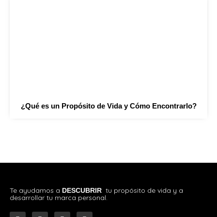
¿Qué es un Propósito de Vida y Cómo Encontrarlo?
Te ayudamos a
tu propósito de vida y a
DESCUBRIR
desarrollar tu marca personal.
F
I
Y
G