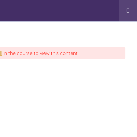
OG
CONTACTO
Login
LEGALES
l
in the course to view this content!
Aviso Legal
Política de Cookies
Política de Privacidad
Política de Reembolso
wards
s Reservados