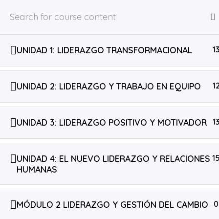
Skip
to
content
Home
Courses
UNIDAD 1: LIDERAZGO TRANSFORMACIONAL
1
UNIDAD 2: LIDERAZGO Y TRABAJO EN EQUIPO
1
Te ayudamos a
tu propósito de vida
DESCUBRIR
desarrollar tu marca personal.
F
I
Y
G
a
n
o
r
c
s
u
a
UNIDAD 3: LIDERAZGO POSITIVO Y MOTIVADOR
1
e
t
t
d
b
a
u
u
o
g
b
a
o
r
e
t
k
a
i
UNIDAD 4: EL NUEVO LIDERAZGO Y RELACIONES
1
-
m
o
HUMANAS
f
n
-
c
© Revive Coaching School
a
p
MÓDULO 2 LIDERAZGO Y GESTIÓN DEL CAMBIO
0